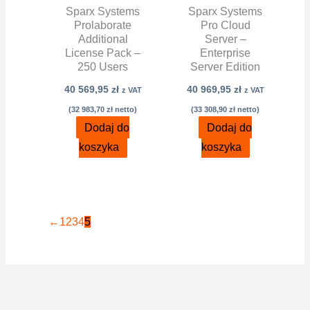
Sparx Systems
Sparx Systems
Prolaborate
Pro Cloud
Additional
Server –
License Pack –
Enterprise
250 Users
Server Edition
40 569,95
zł
40 969,95
zł
z VAT
z VAT
(
32 983,70
zł
netto)
(
33 308,90
zł
netto)
Dodaj do
Dodaj do
koszyka
koszyka
←
1
2
3
4
5