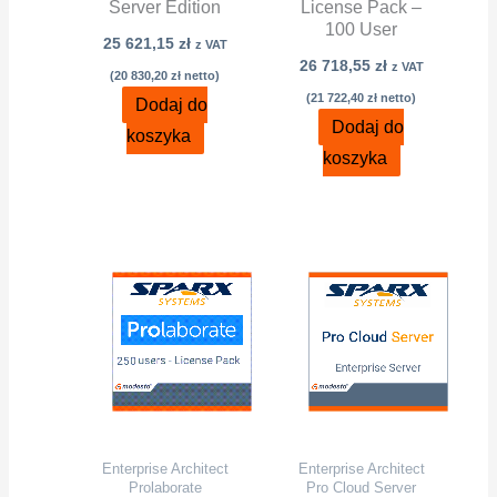
Server Edition
License Pack –
100 User
25 621,15
zł
z VAT
26 718,55
zł
z VAT
(
20 830,20
zł
netto)
(
21 722,40
zł
netto)
Dodaj do
Dodaj do
koszyka
koszyka
Enterprise Architect
Enterprise Architect
Prolaborate
Pro Cloud Server