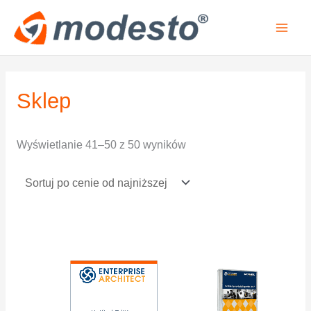
Przejdź
do
treści
Posortowane
Sklep
według
ceny:
od
Wyświetlanie 41–50 z 50 wyników
niskiej
do
wysokiej