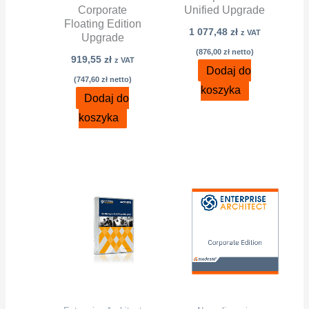
Corporate
Unified Upgrade
Floating Edition
1 077,48
zł
z VAT
Upgrade
(
876,00
zł
netto)
919,55
zł
z VAT
Dodaj do
(
747,60
zł
netto)
koszyka
Dodaj do
koszyka