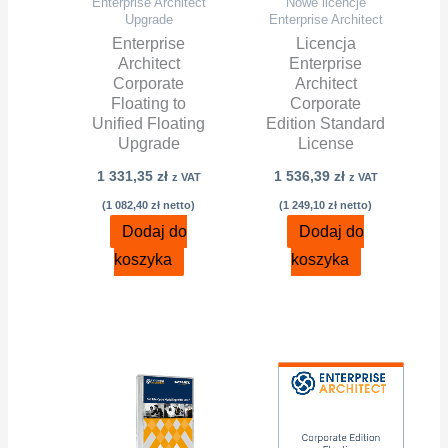
Enterprise Architect
Nowe licencje
Upgrade
Enterprise Architect
Enterprise
Licencja
Architect
Enterprise
Corporate
Architect
Floating to
Corporate
Unified Floating
Edition Standard
Upgrade
License
1 331,35
zł
1 536,39
zł
z VAT
z VAT
(
1 082,40
zł
netto)
(
1 249,10
zł
netto)
Dodaj do
Dodaj do
koszyka
koszyka