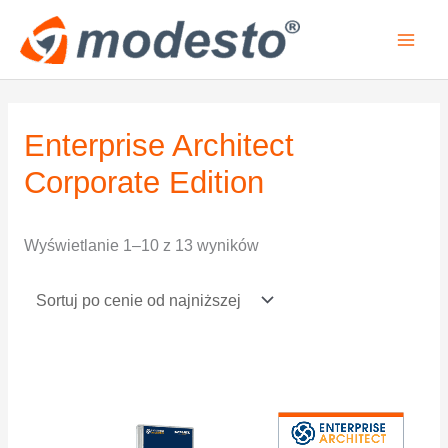
Przejdź
do
treści
Posortowane
Enterprise Architect
według
ceny:
Corporate Edition
od
niskiej
Wyświetlanie 1–10 z 13 wyników
do
wysokiej