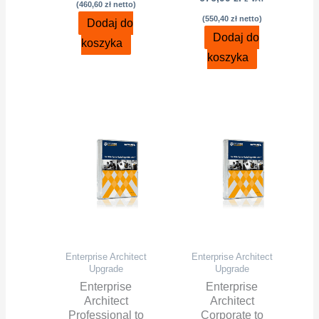
(
460,60
zł
netto)
(
550,40
zł
netto)
Dodaj do
Dodaj do
koszyka
koszyka
Enterprise Architect
Enterprise Architect
Upgrade
Upgrade
Enterprise
Enterprise
Architect
Architect
Professional to
Corporate to