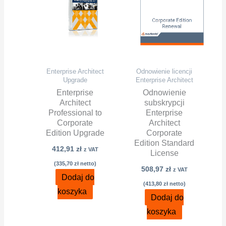
Enterprise Architect
Odnowienie licencji
Upgrade
Enterprise Architect
Enterprise
Odnowienie
Architect
subskrypcji
Professional to
Enterprise
Corporate
Architect
Edition Upgrade
Corporate
Edition Standard
412,91
zł
z VAT
License
(
335,70
zł
netto)
508,97
zł
z VAT
Dodaj do
(
413,80
zł
netto)
koszyka
Dodaj do
koszyka